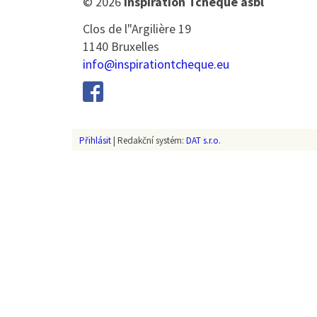
© 2026
Inspiration Tchèque asbl
Clos de l"Argilière 19
1140 Bruxelles
info@inspirationtcheque.eu
Přihlásit
|
Redakční systém:
DAT s.r.o.