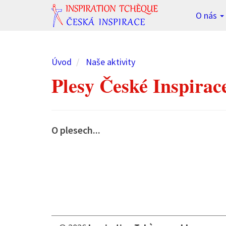
O nás
Úvod
Naše aktivity
Plesy České Inspirac
O plesech...